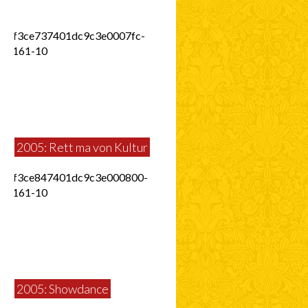
2005: Rett ma von Kultur
2005: Showdance