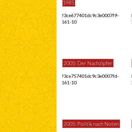
1985
2005: Der Nachzipfer
2005: Politik nach Noten