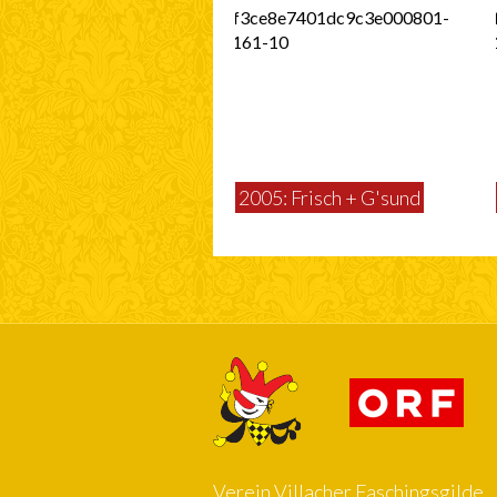
2005: Frisch + G'sund
Verein Villacher Faschingsgilde