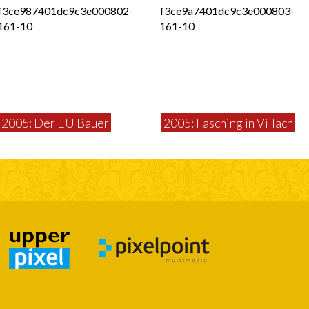
2005: Der EU Bauer
2005: Fasching in Villach