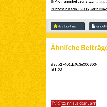
Programmheft zur Sitzung
(pdf,
Prinzessin Karin I.
2005
Karin May
des taugt ma!
einbet
Ähnliche Beiträg
TV-Sitzung aus dem Jahr