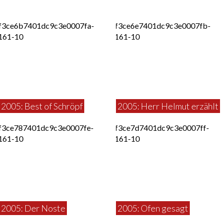
2005: Best of Schröpf
2005: Herr Helmut erzählt
2005: Der Noste
2005: Ofen gesagt