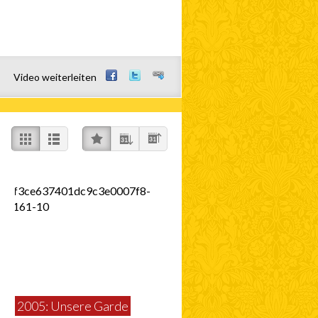
Video weiterleiten
auf facebook teilen
auf twitter teilen
link teilen
2005: Unsere Garde