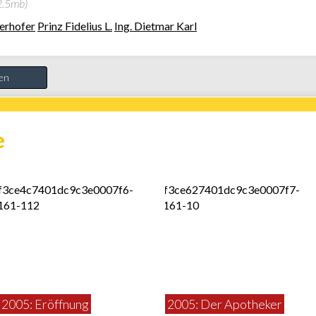
 2.5mb)
erhofer
Prinz Fidelius L.
Ing. Dietmar Karl
ten
e
2005: Eröffnung
2005: Der Apotheker