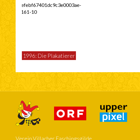
1996: Die Plakatierer
Verein Villacher Faschingsgilde