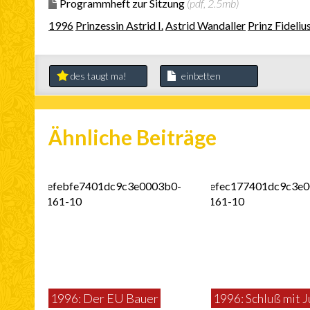
Programmheft zur Sitzung
(pdf, 2.5mb)
1996
Prinzessin Astrid I.
Astrid Wandaller
Prinz Fidelius
des taugt ma!
einbetten
Ähnliche Beiträge
1996: Der EU Bauer
1996: Schluß mit J