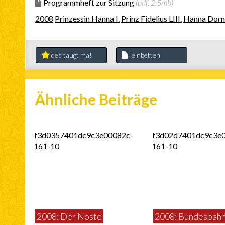
Programmheft zur Sitzung
(pdf, 2.5mb)
2008
Prinzessin Hanna I.
Prinz Fidelius LIII.
Hanna Dorn
des taugt ma!
einbetten
Ähnliche Beiträge
2008: Der Noste
2008: Bundesbah