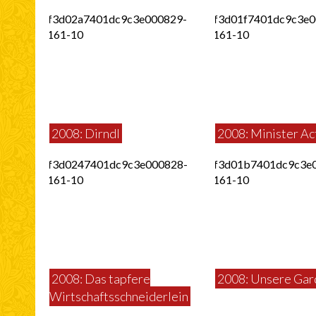
2008: Dirndl
2008: Minister Ac
2008: Das tapfere
2008: Unsere Gar
Wirtschaftsschneiderlein