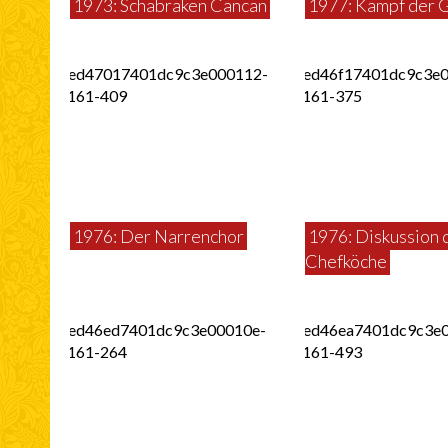
1973: Schabraken Cancan
1977: Kampf der 
1976: Der Narrenchor
1976: Diskussion 
Chefköche