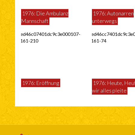
1976: Die Ambulanz
1976: Autonarren
Mannschaft
unterwegs
1976: Eröffnung
1976: Heute, Heut
wir alles pleite