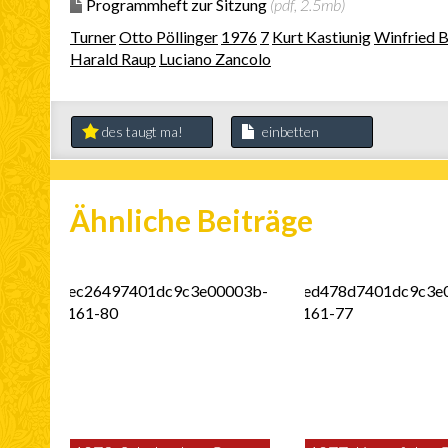
Programmheft zur Sitzung
(pdf, 2.5mb)
Turner
Otto Pöllinger
1976
7
Kurt Kastiunig
Winfried 
Harald Raup
Luciano Zancolo
des taugt ma!
einbetten
Ähnliche Beiträge