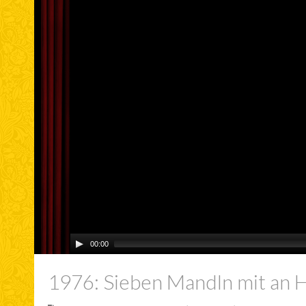
00:00
1976: Sieben Mandln mit an H