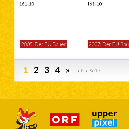
2005: Der EU Bauer
2007: Der EU Bau
1
2
3
4
»
Letzte Seite