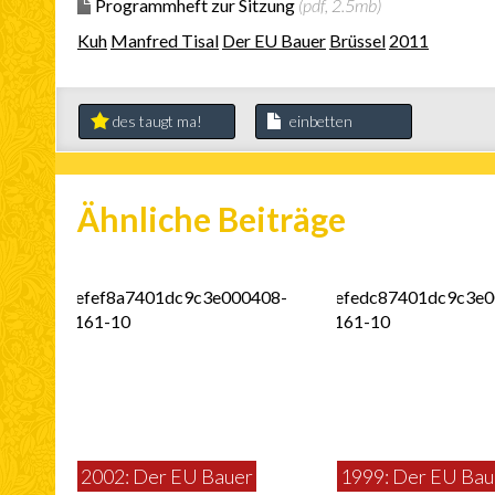
Programmheft zur Sitzung
(pdf, 2.5mb)
Kuh
Manfred Tisal
Der EU Bauer
Brüssel
2011
des taugt ma!
einbetten
Ähnliche Beiträge
2002: Der EU Bauer
1999: Der EU Bau