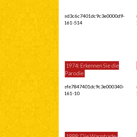
1974: Erkennen Sie die
Parodie
1988: Die Warmbade-