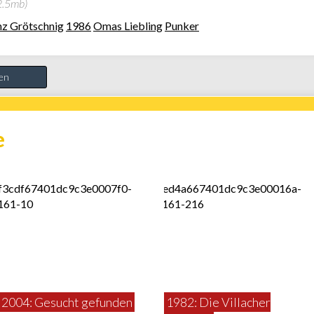
 2.5mb)
nz Grötschnig
1986
Omas Liebling
Punker
ten
e
2004: Gesucht gefunden
1982: Die Villacher