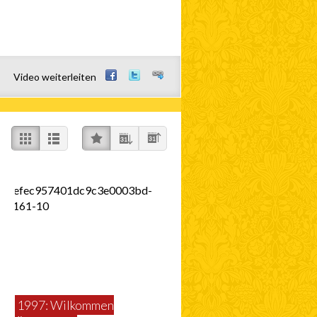
Video weiterleiten
auf facebook teilen
auf twitter teilen
link teilen
1997: Wilkommen