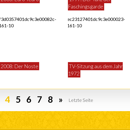
Faschingsgarde
2008: Der Noste
TV-Sitzung aus dem Jahr
1972
4
5
6
7
8
»
Letzte Seite