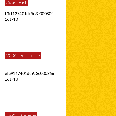
Österreich
2006: Der Noste
1991: Die neue