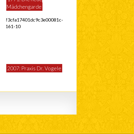
Mädchengarde
2007: Praxis Dr. Vogele