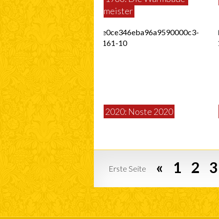
meister
2020: Noste 2020
«
1
2
3
Erste Seite