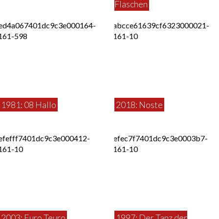
Flaschen
1981: 08 Hallo
2018: Noste
2003: Euro Teuro
1997: Der Tanz der