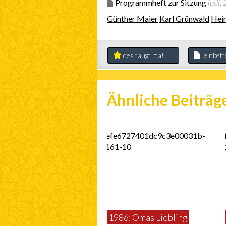
Programmheft zur Sitzung
(pdf,
Günther Maier
Karl Grünwald
Hei
des taugt ma!
einbet
Ähnliche Beiträg
1986: Omas Liebling