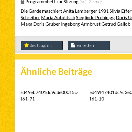
Programmheft zur Sitzung
(pdf, 2.5mb)
Die Garde maschiert
Anita Lamberger
1981
Silvia Effer
Schreiber
Maria Antolitsch
Sieglinde Prohinigg
Doris U
Maxa
Doris Gruber
Ingeborg Armbrust
Getrud Gallob
des taugt ma!
einbetten
Ähnliche Beiträge