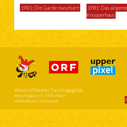
1981: Die Garde maschiert
1981: Das allgem
Knusperhaus
Verein Villacher Faschingsgilde
Reitschulgasse 9, 9500 Villach
info@villacher-fasching.at