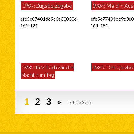
1987: Zugabe Zugabe
1984: Maid in Aus
1985: In Villach wir die
1985: Der Quizbo
Nacht zum Tag
1
2
3
»
Letzte Seite