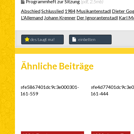
Programmheft zur Sitzung
(pdf, 2.5mb)
Abschied
Schlusslied
1984
Musikantenstadl
Dieter Go
L'Allemand
Johann Krenner
Der Ignorantenstadl
Karl M
des taugt ma!
einbetten
Ähnliche Beiträge